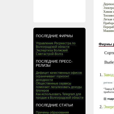
Деревоо
Электро
Химия и
Топливо
Легкая 
Приборо
Перера
Машинос
ПОСЛЕДНИЕ ФИРМЫ
Управление Росреестра по
Фирмы 
Волгоградской области
Экспертиза Волжский
Сорт
Сметастрой-Волга
ПОСЛЕДНИЕ ПРЕСС-
Выбе
РЕЛИЗЫ
Дефицит качественных офисов
1.
Завод
ограничивает горизонт
доходности
регион: 
Общественные сервисы
помогают легализовать доходы
“Завод 
блогеров
трибоги
Как использовать Telegram для
продаж в Волгоградской области
ПОСЛЕДНИЕ СТАТЬИ
2.
Энер
Причины образования