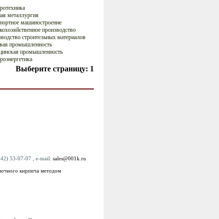
ротехника
ая металлургия
портное машиностроение
кохозяйственное производство
водство строительных материалов
вая промышленность
цинская промышленность
роэнергетика
Выберите страницу:
1
42) 53-07-07 , e-mail:
sales@001k.ru
овочного кирпича методом