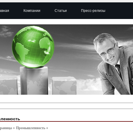
авная
Компании
Статьи
Пресс-релизы
ленность
траница
Промышленность