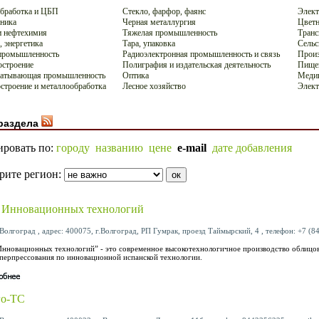
бработка и ЦБП
Стекло, фарфор, фаянс
Элект
ника
Черная металлургия
Цветн
 нефтехимия
Тяжелая промышленность
Транс
, энергетика
Тара, упаковка
Сельс
промышленность
Радиоэлектронная промышленность и связь
Произ
строение
Полиграфия и издательская деятельность
Пище
батывающая промышленность
Оптика
Меди
троение и металлообработка
Лесное хозяйство
Элект
раздела
ировать по:
городу
названию
цене
e-mail
дате добавления
рите регион:
 Инновационных технологий
Волгоград , адрес: 400075, г.Волгоград, РП Гумрак, проезд Таймырский, 4 , телефон: +7 (84
Инновационных технологий” - это современное высокотехнологичное производство облиц
перпрессования по инновационной испанской технологии.
го-ТС