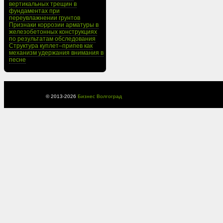
вертикальных трещин в
фундаментах при
переувлажнении грунтов
Признаки коррозии арматуры в
железобетонных конструкциях
по результатам обследования
Структура куплет–припев как
механизм удержания внимания в
песне
© 2013-
2026
Бизнес Волгоград