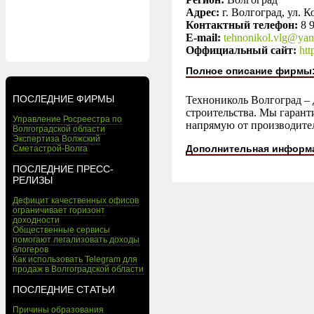
Адрес:
г. Волгоград, ул. К
Контактный телефон:
8 
E-mail:
tehnonikol.vlg@yan
Оффициальный сайт:
htt
Полное описание фирмы
ПОСЛЕДНИЕ ФИРМЫ
Технониколь Волгоград – 
строительства. Мы гаран
Управление Росреестра по
напрямую от производите
Волгоградской области
Экспертиза Волжский
Дополнительная информ
Сметастрой-Волга
ПОСЛЕДНИЕ ПРЕСС-
РЕЛИЗЫ
Дефицит качественных офисов
ограничивает горизонт
доходности
Общественные сервисы
помогают легализовать доходы
блогеров
Как использовать Telegram для
продаж в Волгоградской области
ПОСЛЕДНИЕ СТАТЬИ
Причины образования