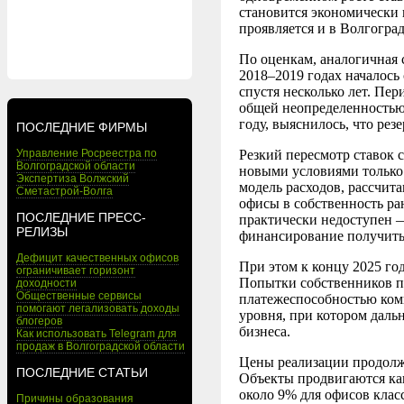
становится экономически 
проявляется и в Волгогра
По оценкам, аналогичная 
2018–2019 годах началось
спустя несколько лет. Пе
общей неопределенностью 
году, выяснилось, что рез
ПОСЛЕДНИЕ ФИРМЫ
Управление Росреестра по
Резкий пересмотр ставок с
Волгоградской области
новыми условиями только 
Экспертиза Волжский
модель расходов, рассчита
Сметастрой-Волга
офисы в собственность ран
ПОСЛЕДНИЕ ПРЕСС-
практически недоступен —
РЕЛИЗЫ
финансирование получить
Дефицит качественных офисов
При этом к концу 2025 год
ограничивает горизонт
Попытки собственников по
доходности
Общественные сервисы
платежеспособностью ком
помогают легализовать доходы
уровня, при котором дал
блогеров
бизнеса.
Как использовать Telegram для
продаж в Волгоградской области
Цены реализации продолжа
ПОСЛЕДНИЕ СТАТЬИ
Объекты продвигаются ка
около 9% для офисов клас
Причины образования