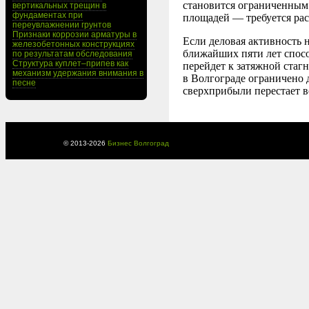
становится ограниченным.
вертикальных трещин в
фундаментах при
площадей — требуется ра
переувлажнении грунтов
Признаки коррозии арматуры в
Если деловая активность 
железобетонных конструкциях
ближайших пяти лет спосо
по результатам обследования
Структура куплет–припев как
перейдет к затяжной стаг
механизм удержания внимания в
в Волгограде ограничено 
песне
сверхприбыли перестает в
© 2013-
2026
Бизнес Волгоград