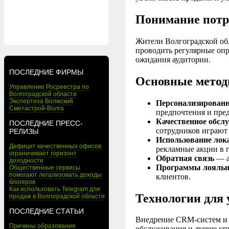
Понимание потр
Жители Волгоградской обл
проводить регулярные опр
ожидания аудитории.
ПОСЛЕДНИЕ ФИРМЫ
Основные метод
Управление Росреестра по
Волгоградской области
Экспертиза Волжский
Персонализирован
Сметастрой-Волга
предпочтения и пре
Качественное обсл
ПОСЛЕДНИЕ ПРЕСС-
сотрудников играют
РЕЛИЗЫ
Использование ло
Дефицит качественных офисов
рекламные акции в г
ограничивает горизонт
Обратная связь
— а
доходности
Программы лояльн
Общественные сервисы
помогают легализовать доходы
клиентов.
блогеров
Как использовать Telegram для
Технологии для
продаж в Волгоградской области
ПОСЛЕДНИЕ СТАТЬИ
Внедрение CRM-систем и 
Причины образования
обслуживания и лучше упр