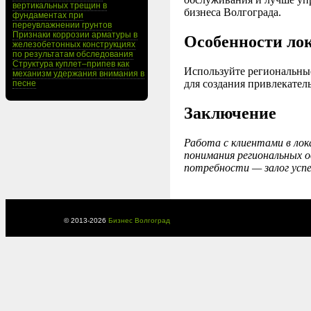
вертикальных трещин в
бизнеса Волгограда.
фундаментах при
переувлажнении грунтов
Признаки коррозии арматуры в
Особенности лок
железобетонных конструкциях
по результатам обследования
Структура куплет–припев как
Используйте региональны
механизм удержания внимания в
для создания привлекате
песне
Заключение
Работа с клиентами в лок
понимания региональных 
потребности — залог успе
© 2013-
2026
Бизнес Волгоград