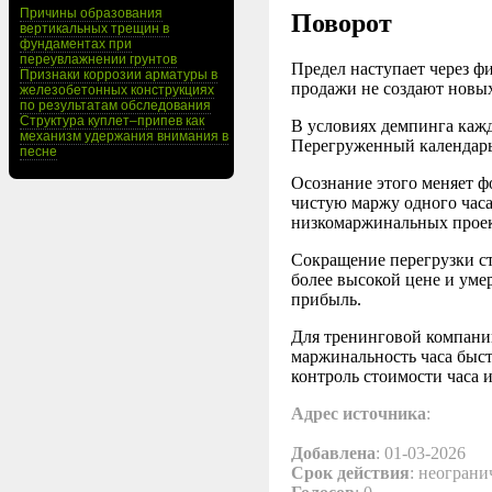
Причины образования
Поворот
вертикальных трещин в
фундаментах при
переувлажнении грунтов
Предел наступает через ф
Признаки коррозии арматуры в
продажи не создают новы
железобетонных конструкциях
по результатам обследования
Структура куплет–припев как
В условиях демпинга кажд
механизм удержания внимания в
Перегруженный календарь 
песне
Осознание этого меняет ф
чистую маржу одного часа 
низкомаржинальных проек
Сокращение перегрузки ст
более высокой цене и уме
прибыль.
Для тренинговой компани
маржинальность часа быстр
контроль стоимости часа и
Адрес источника
:
Добавлена
: 01-03-2026
Срок действия
: неограни