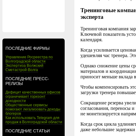
Тренинговые компан
эксперта
Тренинговая компания зар
Ключевой показатель усто
календаря.
ПОСЛЕДНИЕ ФИРМЫ
Когда усиливается ценова
удешевляя час тренера. Э
Управление Росреестра по
Волгоградской области
Однако снижение цены сра
Экспертиза Волжский
Сметастрой-Волга
материалов и координаци
приносит меньше вклада 
ПОСЛЕДНИЕ ПРЕСС-
РЕЛИЗЫ
Чтобы компенсировать это
загрузки тренера повышае
Дефицит качественных офисов
ограничивает горизонт
доходности
Сокращение резерва увели
Общественные сервисы
согласования, переносы и
помогают легализовать доходы
не монетизируется напря
блогеров
Как использовать Telegram для
продаж в Волгоградской области
Когда срок цикла удлиняе
даже небольшие задержки 
ПОСЛЕДНИЕ СТАТЬИ