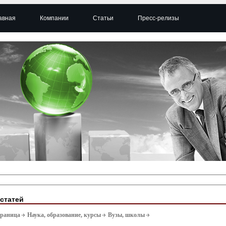
авная
Компании
Статьи
Пресс-релизы
 статей
траница
Наука, образование, курсы
Вузы, школы