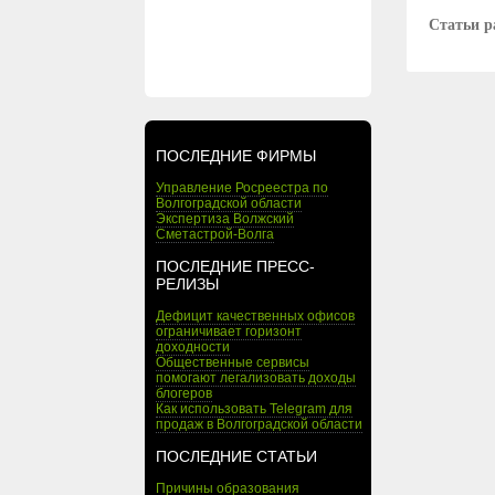
Статьи р
ПОСЛЕДНИЕ ФИРМЫ
Управление Росреестра по
Волгоградской области
Экспертиза Волжский
Сметастрой-Волга
ПОСЛЕДНИЕ ПРЕСС-
РЕЛИЗЫ
Дефицит качественных офисов
ограничивает горизонт
доходности
Общественные сервисы
помогают легализовать доходы
блогеров
Как использовать Telegram для
продаж в Волгоградской области
ПОСЛЕДНИЕ СТАТЬИ
Причины образования