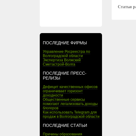
Статьи р
ПОСЛЕДНИЕ ФИРМЫ
Управление Росреестра по
Волгоградской области
Экспертиза Волжский
Сметастрой-Волга
ПОСЛЕДНИЕ ПРЕСС-
РЕЛИЗЫ
Дефицит качественных офисов
ограничивает горизонт
доходности
Общественные сервисы
помогают легализовать доходы
блогеров
Как использовать Telegram для
продаж в Волгоградской области
ПОСЛЕДНИЕ СТАТЬИ
Причины образования