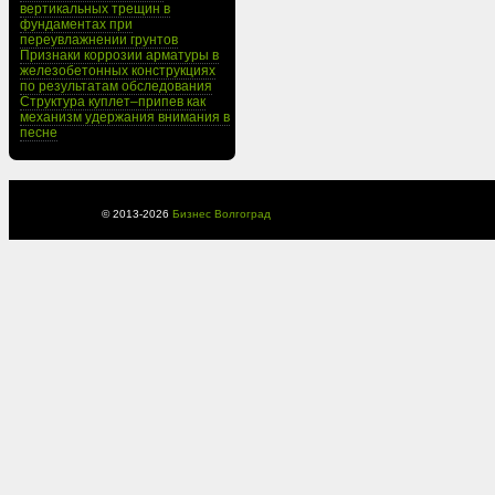
вертикальных трещин в
фундаментах при
переувлажнении грунтов
Признаки коррозии арматуры в
железобетонных конструкциях
по результатам обследования
Структура куплет–припев как
механизм удержания внимания в
песне
© 2013-
2026
Бизнес Волгоград