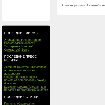
Статьи раздела Автомобил
ПОСЛЕДНИЕ ФИРМЫ
Управление Росреестра по
Волгоградской области
Экспертиза Волжский
Сметастрой-Волга
ПОСЛЕДНИЕ ПРЕСС-
РЕЛИЗЫ
Дефицит качественных офисов
ограничивает горизонт
доходности
Общественные сервисы
помогают легализовать доходы
блогеров
Как использовать Telegram для
продаж в Волгоградской области
ПОСЛЕДНИЕ СТАТЬИ
Причины образования